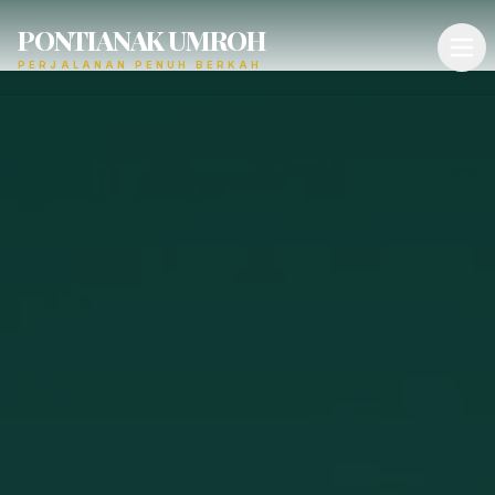
PONTIANAK UMROH
PERJALANAN PENUH BERKAH