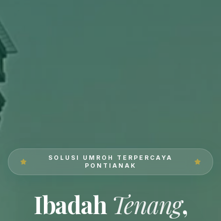
SOLUSI UMROH TERPERCAYA
PONTIANAK
Ibadah
Tenang
,