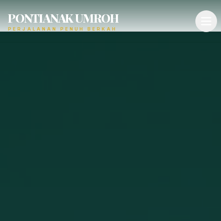
PONTIANAK UMROH
PERJALANAN PENUH BERKAH