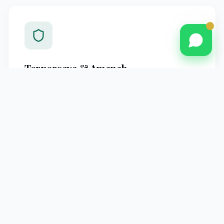
Terpercaya & Amanah
Berpengalaman melayani jamaah Pontianak dengan
standar operasional yang jelas dan pendampingan
profesional hingga kembali ke tanah air.
Pendampingan Intensif