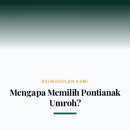
KEUNGGULAN KAMI
Mengapa Memilih Pontianak
Umroh?