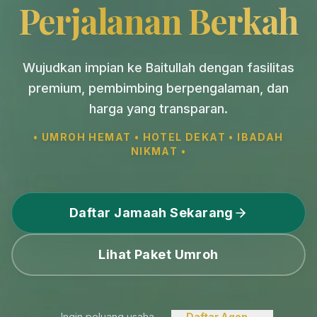
Perjalanan Berkah
Wujudkan impian ke Baitullah dengan fasilitas
premium, pembimbing berpengalaman, dan
harga yang transparan.
• UMROH HEMAT • HOTEL DEKAT • IBADAH
NIKMAT •
Daftar Jamaah Sekarang
Lihat Paket Umroh
Ingin peluang usaha
Daftar Agen