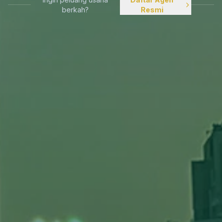
berkah?
Resmi