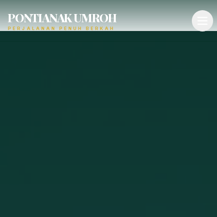
PONTIANAK UMROH
PERJALANAN PENUH BERKAH