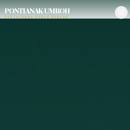
PONTIANAK UMROH
PERJALANAN PENUH BERKAH