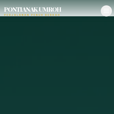
PONTIANAK UMROH
PERJALANAN PENUH BERKAH