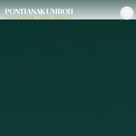
PONTIANAK UMROH
PERJALANAN PENUH BERKAH