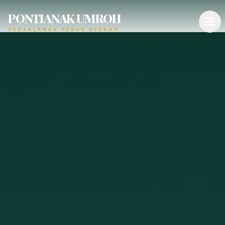
PONTIANAK UMROH
PERJALANAN PENUH BERKAH