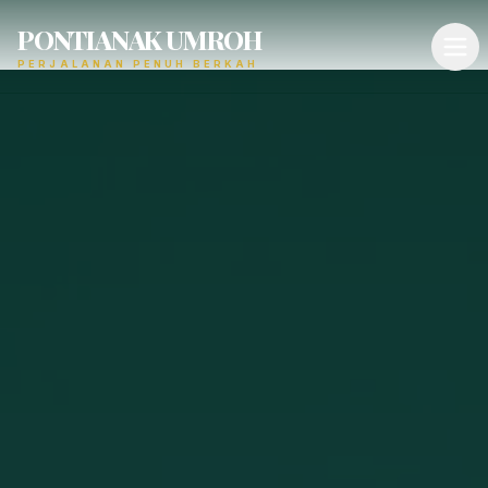
PONTIANAK UMROH
PERJALANAN PENUH BERKAH