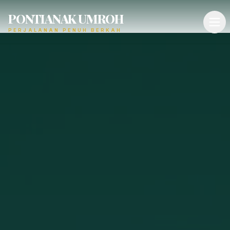
PONTIANAK UMROH
PERJALANAN PENUH BERKAH