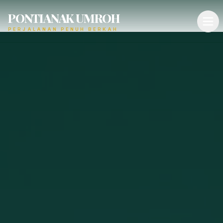
PONTIANAK UMROH
PERJALANAN PENUH BERKAH