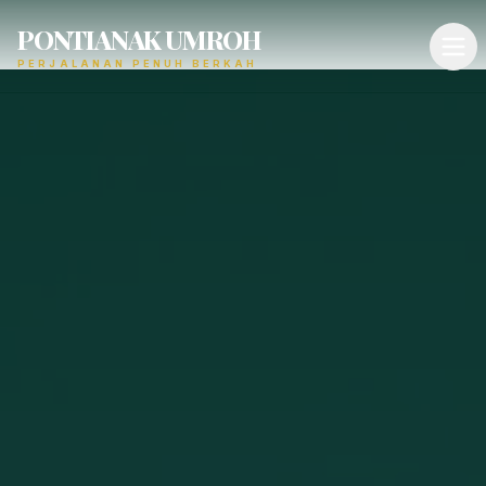
PONTIANAK UMROH
PERJALANAN PENUH BERKAH