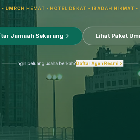
• UMROH HEMAT • HOTEL DEKAT • IBADAH NIKMAT •
ftar Jamaah Sekarang
Lihat Paket Um
Ingin peluang usaha berkah?
Daftar Agen Resmi