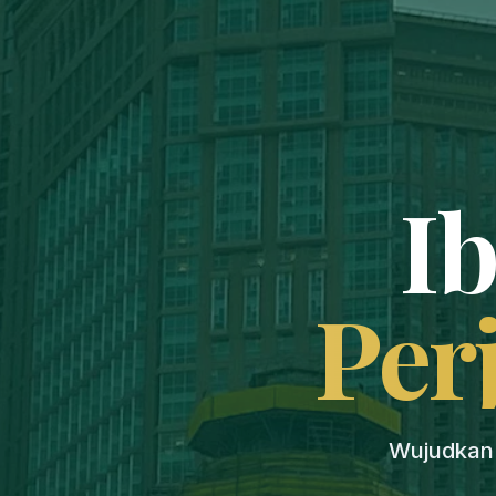
I
Per
Wujudkan 