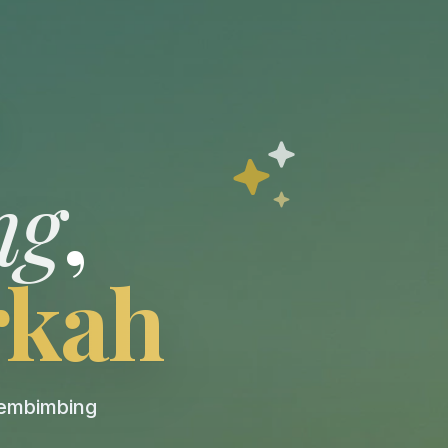
ng
,
rkah
pembimbing