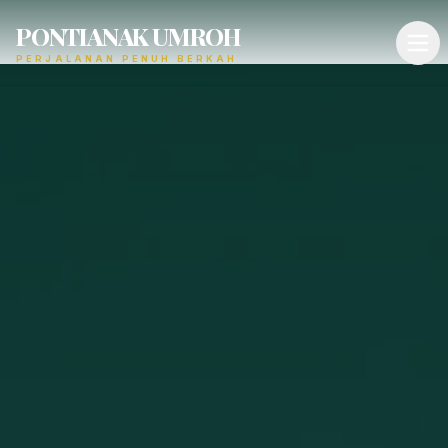
PONTIANAK UMROH
PERJALANAN PENUH BERKAH