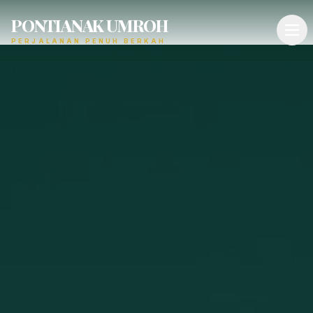
PONTIANAK UMROH
PERJALANAN PENUH BERKAH