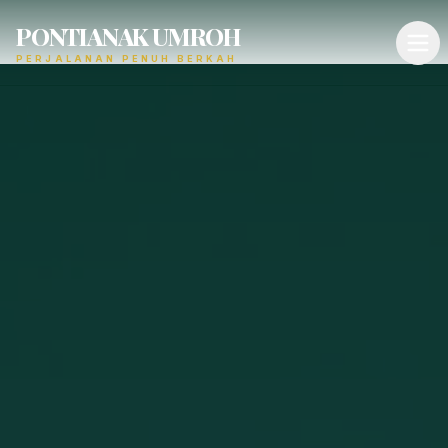
PONTIANAK UMROH
PERJALANAN PENUH BERKAH