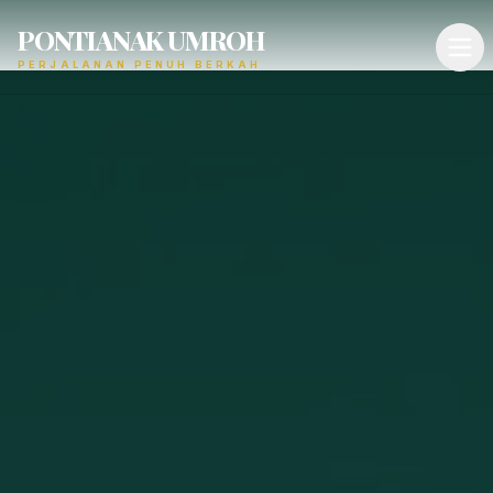
PONTIANAK UMROH
PERJALANAN PENUH BERKAH