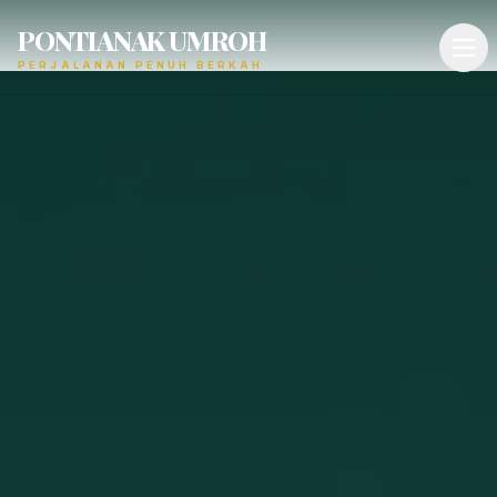
PONTIANAK UMROH
PERJALANAN PENUH BERKAH