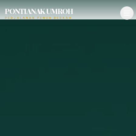
PONTIANAK UMROH
PERJALANAN PENUH BERKAH