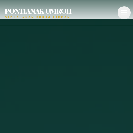
PONTIANAK UMROH
PERJALANAN PENUH BERKAH