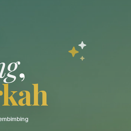
ng
,
rkah
pembimbing