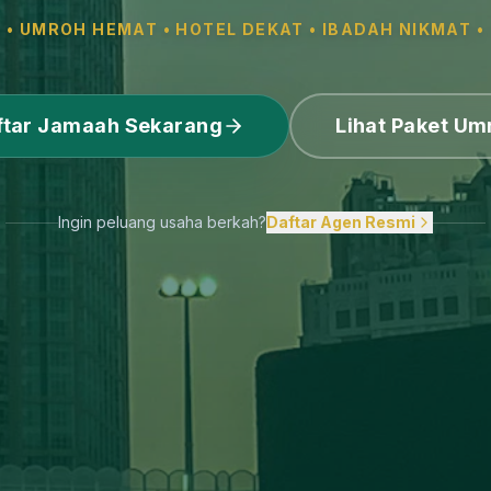
• UMROH HEMAT • HOTEL DEKAT • IBADAH NIKMAT •
ftar Jamaah Sekarang
Lihat Paket Um
Ingin peluang usaha berkah?
Daftar Agen Resmi