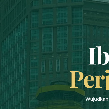
I
Per
Wujudkan 