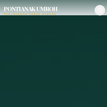
PONTIANAK UMROH
PERJALANAN PENUH BERKAH